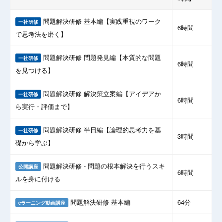
問題解決研修 基本編【実践重視のワーク
一社研修
6時間
で思考法を磨く】
問題解決研修 問題発見編【本質的な問題
一社研修
6時間
を見つける】
問題解決研修 解決策立案編【アイデアか
一社研修
6時間
ら実行・評価まで】
問題解決研修 半日編【論理的思考力を基
一社研修
3時間
礎から学ぶ】
問題解決研修 - 問題の根本解決を行うスキ
公開講座
6時間
ルを身に付ける
問題解決研修 基本編
64分
eラーニング動画講座