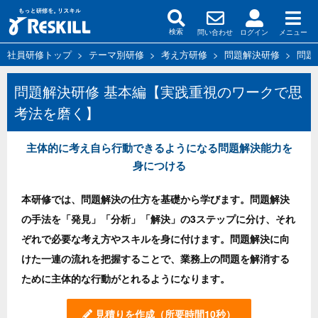
問い合わせ
ログイン
メニュー
検索
社員研修トップ
>
テーマ別研修
>
考え方研修
>
問題解決研修
>
問題
問題解決研修 基本編【実践重視のワークで思
考法を磨く】
主体的に考え自ら行動できるようになる問題解決能力を
身につける
本研修では、問題解決の仕方を基礎から学びます。問題解決
の手法を「発見」「分析」「解決」の3ステップに分け、それ
ぞれで必要な考え方やスキルを身に付けます。問題解決に向
けた一連の流れを把握することで、業務上の問題を解消する
ために主体的な行動がとれるようになります。
見積りを作成
（所要時間10秒）