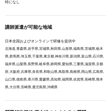
特になし
講師派遣が可能な地域
日本全国およびオンラインで研修を提供中
北海道,青森県,岩手県,宮城県,秋田県,山形県,福島県,茨城県,栃木
県,群馬県,埼玉県,千葉県,東京都,神奈川県,新潟県,富山県,石川県,
福井県,山梨県,長野県,岐阜県,静岡県,愛知県,三重県,滋賀県,京都
府,大阪府,兵庫県,奈良県,和歌山県,鳥取県,島根県,岡山県,広島県,
山口県,徳島県,香川県,愛媛県,高知県,福岡県,佐賀県,長崎県,熊本
県,大分県,宮崎県,鹿児島県,沖縄県