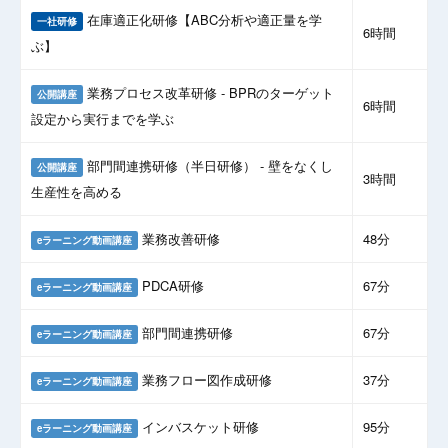
在庫適正化研修【ABC分析や適正量を学
一社研修
6時間
ぶ】
業務プロセス改革研修 - BPRのターゲット
公開講座
6時間
設定から実行までを学ぶ
部門間連携研修（半日研修） - 壁をなくし
公開講座
3時間
生産性を高める
業務改善研修
48分
eラーニング動画講座
PDCA研修
67分
eラーニング動画講座
部門間連携研修
67分
eラーニング動画講座
業務フロー図作成研修
37分
eラーニング動画講座
インバスケット研修
95分
eラーニング動画講座