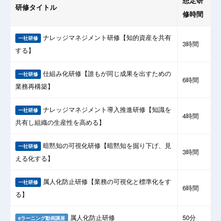
研修タイトル
修時間
ナレッジマネジメント研修【知的資産を共有
一社研修
3時間
する】
仕組み化研修【誰もが同じ成果を出すための
一社研修
6時間
業務再構築】
ナレッジマネジメント導入推進研修【知識を
一社研修
4時間
共有し組織の生産性を高める】
暗黙知の可視化研修【暗黙知を掘り下げ、見
一社研修
3時間
える化する】
属人化防止研修【業務の可視化と標準化をす
一社研修
6時間
る】
属人化防止研修
50分
eラーニング動画講座