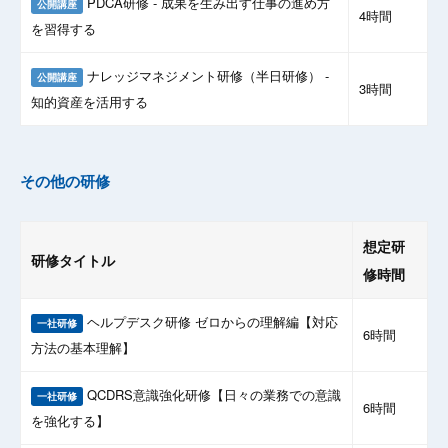
PDCA研修 - 成果を生み出す仕事の進め方
公開講座
4時間
を習得する
ナレッジマネジメント研修（半日研修） -
公開講座
3時間
知的資産を活用する
その他の研修
想定研
研修タイトル
修時間
ヘルプデスク研修 ゼロからの理解編【対応
一社研修
6時間
方法の基本理解】
QCDRS意識強化研修【日々の業務での意識
一社研修
6時間
を強化する】