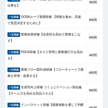
3時間
仕事を】
OODAループ基礎研修 【情報を集め、高速
一社研修
6時間
で意思決定するために】
業務改善研修【生産性を高めて業務をこな
一社研修
6時間
す】
PDCA研修【タスク管理と業務遂行力を高め
一社研修
4時間
る】
業務フロー図作成研修【フローチャートで業
一社研修
6時間
務を管理・改善する】
生産性向上研修 コミュニケーション強化編
一社研修
6時間
【チーム力を高める対話スキル】
インバスケット研修【模擬体験を通して判断
一社研修
6時間