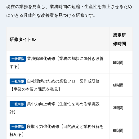
現在の業務を見直し、業務時間の短縮・生産性を向上させるため
にできる具体的な改善案を見つける研修です。
想定研
研修タイトル
修時間
業務効率化研修【業務の無駄に気付き改善
一社研修
5時間
する】
自社理解のための業務フロー図作成研修
一社研修
6時間
【事業の本質と課題を発見】
集中力向上研修【生産性を高める環境設
一社研修
3時間
計】
段取り力強化研修【目的設定と業務分解を
一社研修
6時間
極める】