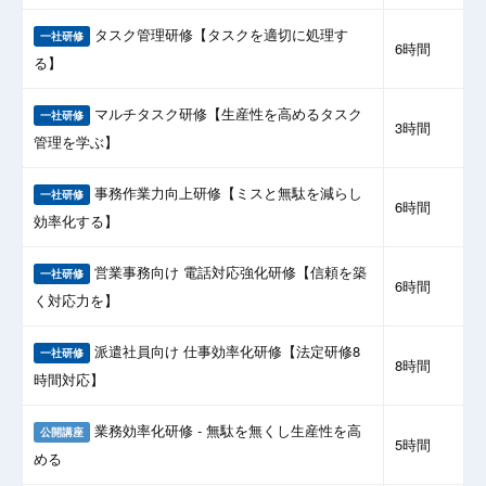
タスク管理研修【タスクを適切に処理す
一社研修
6時間
る】
マルチタスク研修【生産性を高めるタスク
一社研修
3時間
管理を学ぶ】
事務作業力向上研修【ミスと無駄を減らし
一社研修
6時間
効率化する】
営業事務向け 電話対応強化研修【信頼を築
一社研修
6時間
く対応力を】
派遣社員向け 仕事効率化研修【法定研修8
一社研修
8時間
時間対応】
業務効率化研修 - 無駄を無くし生産性を高
公開講座
5時間
める