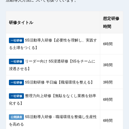
想定研修
研修タイトル
時間
5S活動導入研修【必要性を理解し、実践す
一社研修
6時間
る土壌をつくる】
リーダー向け 5S浸透研修【5Sをチームに
一社研修
3時間
浸透させる】
5S活動研修 半日編【職場環境を整える】
3時間
一社研修
整理力向上研修【無駄をなくし業務を効率
一社研修
6時間
化する】
5S活動導入研修 - 職場環境を整備し生産性
公開講座
6時間
を高める