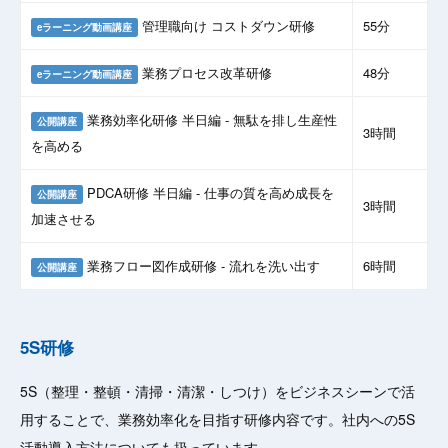
管理職向け コストダウン研修
55分
eラーニング動画講座
業務プロセス改革研修
48分
eラーニング動画講座
業務効率化研修 半日編 - 無駄を排し生産性
公開講座
3時間
を高める
PDCA研修 半日編 - 仕事の質を高め成長を
公開講座
3時間
加速させる
業務フロー図作成研修 - 流れを洗い出す
6時間
公開講座
5S研修
5S（整理・整頓・清掃・清潔・しつけ）をビジネスシーンで活
用することで、業務効率化を目指す研修内容です。社内への5S
活動導入方法についても扱っています。