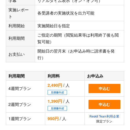
字幕
リアルタイム表示（オン・オフ可）
実施レポー
各受講者の実施状況を出力可能
ト
利用開始
実施開始日を指定
ご指定の期間（閲覧結果等は利用終了後も閲
利用期間
覧可能）
開始日の翌月末（お申込み時に請求書を発
お支払い
行）
利用期間
利用料
お申込み
2,490円
/ 人
4週間プラン
申込む
見積書作成
1,390円
/ 人
2週間プラン
申込む
見積書作成
Reskill Team利用企業
1週間プラン
950円
/ 人
限定プラン