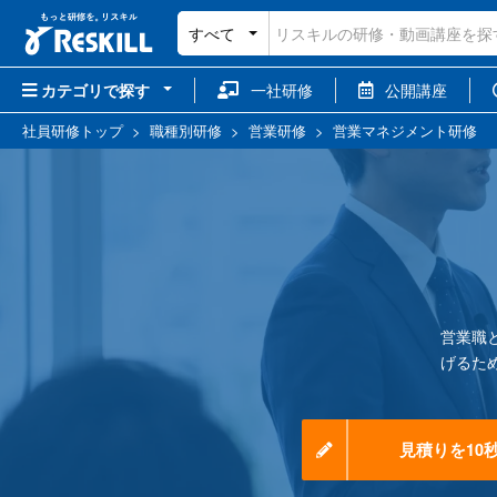
すべて
カテゴリで探す
一社研修
公開講座
社員研修トップ
>
職種別研修
>
営業研修
>
営業マネジメント研修
営業職
げるた
見積りを10