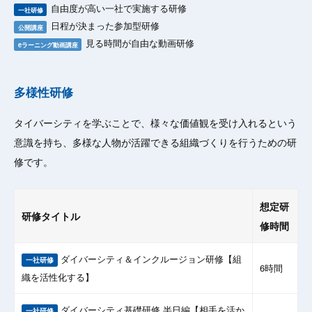
自由度が高い一社で実施する研修
一社研修
日程が決まった参加型研修
公開講座
見る時間が自由な動画研修
eラーニング動画講座
多様性研修
タイバーシティを学ぶことで、様々な価値観を受け入れるという
意識を持ち、多様な人物が活躍できる組織づくりを行うための研
修です。
想定研
研修タイトル
修時間
ダイバーシティ＆インクルージョン研修【組
一社研修
6時間
織を活性化する】
ダイバーシティ基礎研修 半日編【相手を活か
一社研修