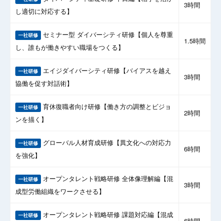
3時間
し適切に対応する】
セミナー型 ダイバーシティ研修【個人を尊重
一社研修
1.5時間
し、誰もが働きやすい職場をつくる】
エイジダイバーシティ研修【バイアスを越え
一社研修
3時間
協働を促す対話術】
育休復職者向け研修【働き方の調整とビジョ
一社研修
2時間
ンを描く】
グローバル人材育成研修【異文化への対応力
一社研修
6時間
を強化】
オープンタレント戦略研修 全体像理解編【混
一社研修
3時間
成型労働組織をワークさせる】
オープンタレント戦略研修 課題対応編【混成
一社研修
6時間