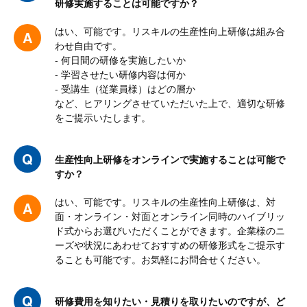
研修実施することは可能ですか？
はい、可能です。リスキルの生産性向上研修は組み合
わせ自由です。
自動車・機械企業様
- 何日間の研修を実施したいか
- 学習させたい研修内容は何か
内容： 満足・良かった
- 受講生（従業員様）はどの層か
など、ヒアリングさせていただいた上で、適切な研修
100.0
%
をご提示いたします。
講師： 満足・良かった
生産性向上研修をオンラインで実施することは可能で
100.0
すか？
%
はい、可能です。リスキルの生産性向上研修は、対
面・オンライン・対面とオンライン同時のハイブリッ
実習も交えた研修で、教わった内容をすぐに使うことでより身に
ド式からお選びいただくことができます。企業様のニ
ーズや状況にあわせておすすめの研修形式をご提示す
付きました。
ることも可能です。お気軽にお問合せください。
問題解決の考え方や手段などは、今後の業務でも生かしていこう
と思います。
研修費用を知りたい・見積りを取りたいのですが、ど