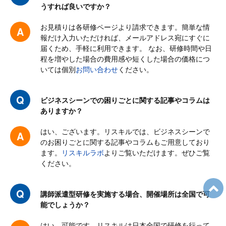
うすれば良いですか？
問題がわかっていても、細分化する方法がわからないこともあ
り、今回の研修で書き出して解決策を探していく方法がわかりま
お見積りは各研修ページより請求できます。簡単な情
した。
報だけ入力いただければ、メールアドレス宛にすぐに
届くため、手軽に利用できます。 なお、研修時間や日
属人化している業務内容などを細分化することにより、少しずつ
程を増やした場合の費用感や短くした場合の価格につ
でも業務の平準化につなげていけると思います。
いては個別
お問い合わせ
ください。
ビジネスシーンでの困りごとに関する記事やコラムは
コンサル・IT・通信企業様
ありますか？
内容： 満足・良かった
はい、ございます。リスキルでは、ビジネスシーンで
のお困りごとに関する記事やコラムもご用意しており
100.0
ます。
リスキルラボ
よりご覧いただけます。ぜひご覧
%
ください。
講師： 満足・良かった
講師派遣型研修を実施する場合、開催場所は全国で可
100.0
%
能でしょうか？
はい、可能です。リスキルは日本全国で研修を行って