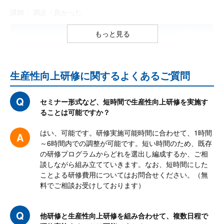
講師： 満足・良かった
100.0
もっと見る
%
生産性向上研修に関するよくあるご質問
業務改善に対していきなりHow（手段）から入るのではなく、こ
との大きさに応じWhere（どこで起きているのか） Why（なぜ
なのか）から入るということを学びました。
セミナー形式など、短時間で生産性向上研修を実施す
ることは可能ですか？
ECRSの考え方のように無駄な作業をやめて、どんどん考えるこ
とを増やして、PADでの予実管理やその他のデータ活用を考えて
はい、可能です。研修実施可能時間に合わせて、1時間
～6時間内での調整が可能です。短い時間のため、既存
いきたい
の研修プログラムからどれを選出し編成するか、ご相
そもそもその業務が必要なのか、過去のやり方が正解とは限らな
談しながら組み立てていきます。なお、短時間にした
ことよる研修費用についてはお問合せください。（無
いということ、その部分を考えられるいい機会になった。
料でご相談お受けしております）
自分が一番たらないものは仕事の優先順位の決め方が主観的だっ
たと思いました。 これからは仕事の好き嫌いだけだはなく、会
他研修と生産性向上研修を組み合わせて、複数日程で
社にとっての重要度で優先順位を決めていきたいと思いました。