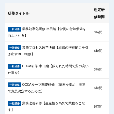
想定研
研修タイトル
修時間
業務効率化研修 半日編【労働の付加価値を
一社研修
3時間
向上させる】
業務プロセス改革研修【組織の潜在能力を引
一社研修
6時間
き出すBPR研修】
PDCA研修 半日編【限られた時間で質の高い
一社研修
3時間
仕事を】
OODAループ基礎研修 【情報を集め、高速
一社研修
6時間
で意思決定するために】
業務改善研修【生産性を高めて業務をこな
一社研修
6時間
す】