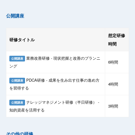
公開講座
想定研修
研修タイトル
時間
業務改善研修 - 現状把握と改善のプランニ
公開講座
6時間
ング
PDCA研修 - 成果を生み出す仕事の進め方
公開講座
4時間
を習得する
ナレッジマネジメント研修（半日研修） -
公開講座
3時間
知的資産を活用する
その他の研修