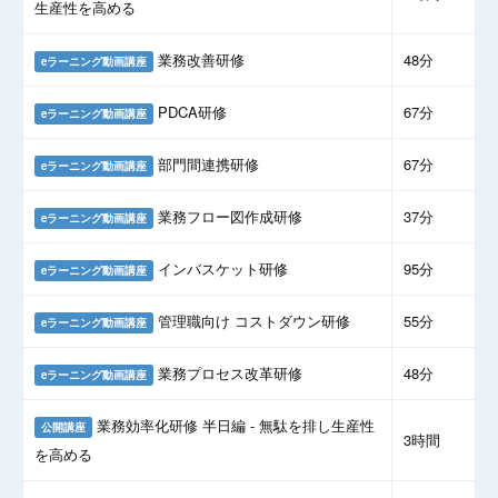
生産性を高める
業務改善研修
48分
eラーニング動画講座
PDCA研修
67分
eラーニング動画講座
部門間連携研修
67分
eラーニング動画講座
業務フロー図作成研修
37分
eラーニング動画講座
インバスケット研修
95分
eラーニング動画講座
管理職向け コストダウン研修
55分
eラーニング動画講座
業務プロセス改革研修
48分
eラーニング動画講座
業務効率化研修 半日編 - 無駄を排し生産性
公開講座
3時間
を高める