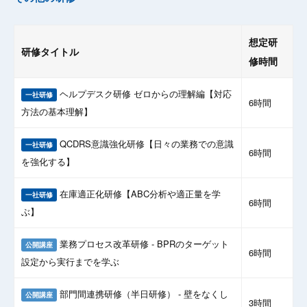
想定研
研修タイトル
修時間
ヘルプデスク研修 ゼロからの理解編【対応
一社研修
6時間
方法の基本理解】
QCDRS意識強化研修【日々の業務での意識
一社研修
6時間
を強化する】
在庫適正化研修【ABC分析や適正量を学
一社研修
6時間
ぶ】
業務プロセス改革研修 - BPRのターゲット
公開講座
6時間
設定から実行までを学ぶ
部門間連携研修（半日研修） - 壁をなくし
公開講座
3時間