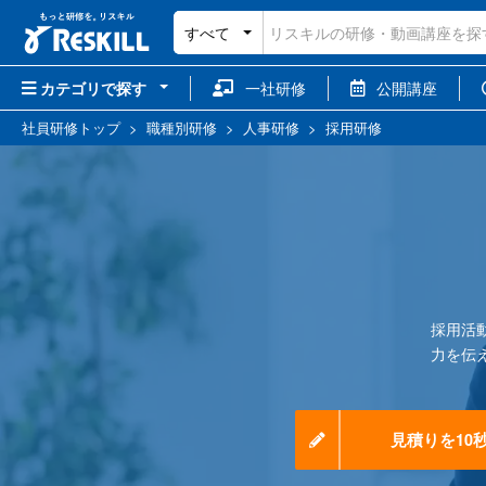
すべて
カテゴリで探す
一社研修
公開講座
社員研修トップ
>
職種別研修
>
人事研修
>
採用研修
採用活
力を伝
見積りを10