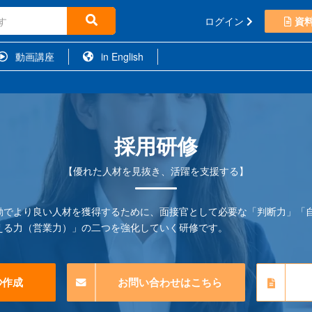
ログイン
資
動画講座
in English
採用研修
【優れた人材を見抜き、活躍を支援する】
動でより良い人材を獲得するために、面接官として必要な「判断力」「
える力（営業力）」の二つを強化していく研修です。
秒作成
お問い合わせはこちら