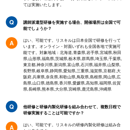
ては実施いたします。
講師派遣型研修を実施する場合、開催場所は全国で可
能でしょうか？
はい、可能です。リスキルは日本全国で研修を行って
います。オンライン・対面いずれも全国各地で実施可
能です。対象地域：北海道,青森県,岩手県,宮城県,秋田
県,山形県,福島県,茨城県,栃木県,群馬県,埼玉県,千葉県,
東京都,神奈川県,新潟県,富山県,石川県,福井県,山梨県,
長野県,岐阜県,静岡県,愛知県,三重県,滋賀県,京都府,大
阪府,兵庫県,奈良県,和歌山県,鳥取県,島根県,岡山県,広
島県,山口県,徳島県,香川県,愛媛県,高知県,福岡県,佐賀
県,長崎県,熊本県,大分県,宮崎県,鹿児島県,沖縄県
他研修と研修内製化研修を組み合わせて、複数日程で
研修実施することは可能ですか？
はい、可能です。リスキルの研修内製化研修は組み合