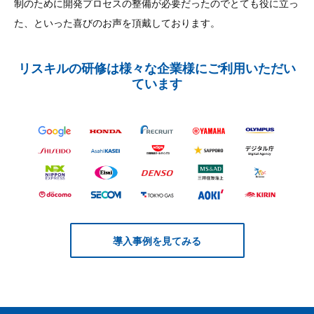
制のために開発プロセスの整備が必要だったのでとても役に立っ
今までの現場経験と聞きかじりの知識ばかりだったので、今回改
めて学習できてよかったと思います。
た、といった喜びのお声を頂戴しております。
ウォータフォールや開発工程なども改めて振り返ることができて
リスキルの研修は様々な企業様にご利用いただい
よかったです。
ています
ITソリューション企業様
内容： 満足・良かった
93.8
%
講師： 満足・良かった
導入事例を見てみる
93.8
%
普段DEVの立場で業務にあたっているため、ストーリーのワーク