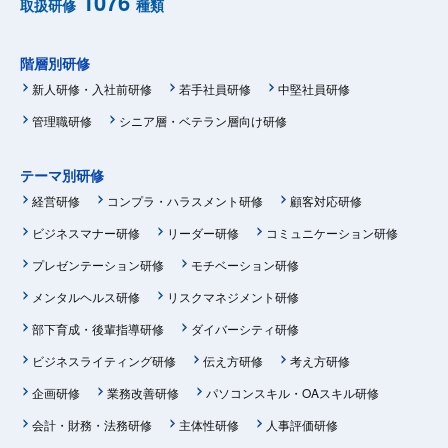
1076
取扱研修
種類
階層別研修
新人研修・入社前研修
若手社員研修
中堅社員研修
管理職研修
シニア層・ベテラン層向け研修
テーマ別研修
経営研修
コンプラ・ハラスメント研修
顧客対応研修
ビジネスマナー研修
リーダー研修
コミュニケーション研修
プレゼンテーション研修
モチベーション研修
メンタルヘルス研修
リスクマネジメント研修
部下育成・後輩指導研修
ダイバーシティ研修
ビジネスライティング研修
伝え方研修
考え方研修
企画研修
業務改善研修
パソコンスキル・OAスキル研修
会計・財務・法務研修
主体性研修
人事評価研修