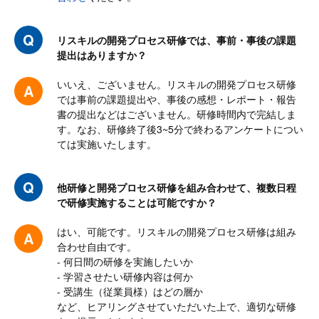
ITソリューション企業様
リスキルの開発プロセス研修では、事前・事後の課題
内容： 満足・良かった
提出はありますか？
100.0
いいえ、ございません。リスキルの開発プロセス研修
%
では事前の課題提出や、事後の感想・レポート・報告
書の提出などはございません。研修時間内で完結しま
講師： 満足・良かった
す。なお、研修終了後3~5分で終わるアンケートについ
ては実施いたします。
100.0
%
他研修と開発プロセス研修を組み合わせて、複数日程
で研修実施することは可能ですか？
現場において今まさに悩んでいる内容に活かせる、特効薬のよう
な研修でした。ありがとうございました。
はい、可能です。リスキルの開発プロセス研修は組み
合わせ自由です。
システム開発の基礎を理解できたため、これまでの感覚的な管理
- 何日間の研修を実施したいか
から改善し、次のプロジェクトで学びを活かしていきたい
- 学習させたい研修内容は何か
- 受講生（従業員様）はどの層か
など、ヒアリングさせていただいた上で、適切な研修