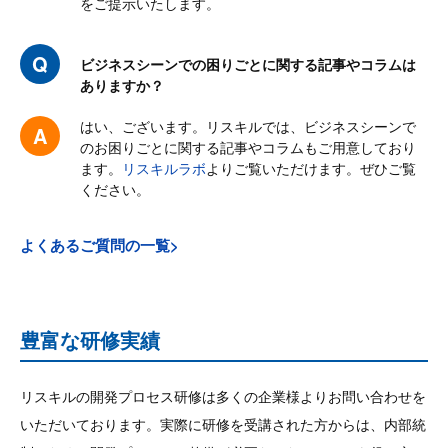
をご提示いたします。
ITコンサルティング企業
内容： 満足・良かった
ビジネスシーンでの困りごとに関する記事やコラムは
ありますか？
100.0
%
はい、ございます。リスキルでは、ビジネスシーンで
のお困りごとに関する記事やコラムもご用意しており
講師： 満足・良かった
ます。
リスキルラボ
よりご覧いただけます。ぜひご覧
100.0
ください。
%
よくあるご質問の一覧>
スプリントの考え方は実際にチーム内で活用できそうだと感じま
した。
豊富な研修実績
スクラム自体は前職の開発部が活用してたので理論としては知っ
ていたものの、実際の活動では使えていなかったので、チームと
して利用できたのがよかったです。チームとして情報をオープン
リスキルの開発プロセス研修は多くの企業様よりお問い合わせを
にすることは、大事にしたいと思います
いただいております。実際に研修を受講された方からは、内部統