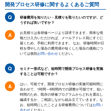
講師： 満足・良かった
開発プロセス研修に関するよくあるご質問
97.4
%
研修費用を知りたい・見積りを取りたいのですが、ど
うすれば良いですか？
アジャイル開発について、概要を理解することが出来ました。資
お見積りは各研修ページより請求できます。簡単な情
報だけ入力いただければ、メールアドレス宛にすぐに
格勉強で知識はあったのですが、実際にスプリントを実行して、
届くため、手軽に利用できます。 なお、研修時間や日
会話量の多さに驚きました。今後スクラムの案件があれば参加し
程を増やした場合の費用感や短くした場合の価格につ
てみたいです。
いては個別
お問い合わせ
ください。
アジャイル開発の現場に入ったことがなかったため、どういった
ものなのか知る機会となり大変有意義な講義でした。
セミナー形式など、短時間で開発プロセス研修を実施
することは可能ですか？
現在参画している現場がアジャイルに近いので、コミュニケーシ
ョンを積極的に取っていこうと思う。
はい、可能です。開発プロセス研修の実施可能時間に
合わせて、1時間～6時間内での調整が可能です。短い
実際にアジャイルの開発に携わった際に、知識を活かしてにメン
時間のため、既存の研修プログラムからどれを選出し
バーとして積極的に関わる事ができるのではないかと思う。
編成するか、ご相談しながら組み立てていきます。な
お、短時間にしたことよる研修費用については
お問い
合わせ
ください。