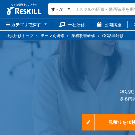
すべて
カテゴリで探す
一社研修
公開講座
社員研修トップ
>
テーマ別研修
>
業務改善研修
>
QC活動研修
QC活
きる内
見積りを10