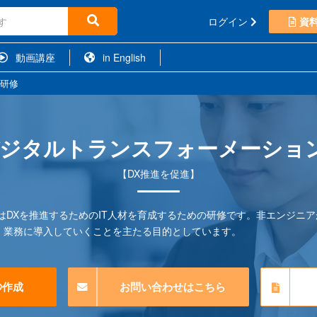
ログイン
資
動画講座
in English
）研修
デジタルトランスフォーメーショ
【DX推進を促進】
修はDXを推進するためのIT人材を育成するための研修です。非エンジニア
、業務に導入していくことを主たる目的としています。
秒作成
お問い合わせはこちら