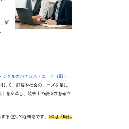
で、新
ま
デジタルガバナンス・コード（旧：
用して、顧客や社会のニーズを基に、
風土を変革し、競争上の優位性を確立
革する包括的な概念です。
DXは「時代