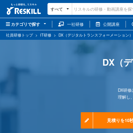
すべて
カテゴリで探す
一社研修
公開講座
社員研修トップ
>
IT研修
>
DX（デジタルトランスフォーメーション
DX（
DX研
理解し
見積りを10