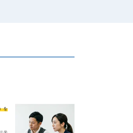
）を
リテ