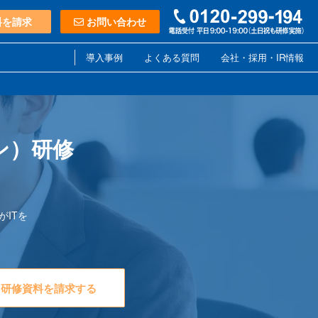
料を請求
お問い合わせ
導入事例
よくある質問
会社・採用・IR情報
ン）研修
がITを
研修資料を請求する