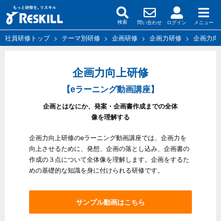
問い合わせ
ログイン
メニュー
検索
社員研修トップ
>
テーマ別研修
>
企画研修
>
企画力研修
>
企画力向
企画力向上研修
【eラーニング動画講座】
企画とはなにか、発案・企画書作成までの全体
像を理解する
企画力向上研修のeラーニング動画講座では、企画力を
向上させるために、発想、企画の落とし込み、企画書の
作成の３点について全体像を理解します。企画をするた
めの基礎的な知識を身に付けられる研修です。
サンプル動画はこちら