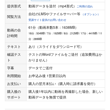
提供形式
動画データを送付（mp4形式）
ご利用の流れ
自社のLMSやファイルサーバー等
（オプション）
閲覧方法
受講サイト提供のお問い合わせ
61分（動画本数5本：1638MB）
動画の合
18分 : 504MB / 7分 : 192MB / 8分 : 212MB / 17分 : 441MB / 11
計時間
分 : 289MB
テキスト
あり（スライドをダウンロード可）
確認テス
テストのWordファイルをご送付（追加費用はか
ト
かりません）
字幕
データでご送付
利用開始
お申込み後 1営業日以内
お支払い
購入の翌月末払い（購入時に請求書を発行）
購入後の
購入後1年以内に動画を再撮影した場合、新しい
サポート
動画データを無償で提供