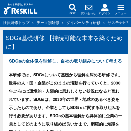
問い合わせ
ログイン
メニュー
検索
社員研修トップ
>
テーマ別研修
>
ダイバーシティ研修
>
サステナビリ
SDGs基礎研修 【持続可能な未来を築くため
に】
SDGsの全体像を理解し、自社の取り組みについて考える
本研修では、SDGsについて基礎から理解を深める研修です。
世界の人・国・企業がこのままの活動を行っていくと、2030
年ごろには環境的・人類的に思わしくない状況になると言わ
れています。SDGsは、2030年の世界・地球のあるべき姿を
示したものであり、企業としてもSDGｓに関する取り組みを
行う必要があります。SDGsの基本理解から具体的に企業の一
員としてどのように取り組めば良いかまで、網羅的に知識を