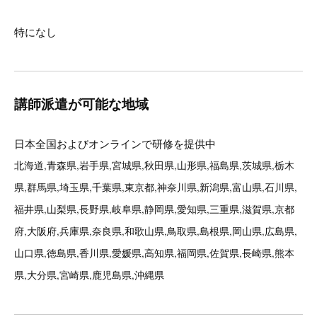
特になし
講師派遣が可能な地域
日本全国およびオンラインで研修を提供中
北海道,青森県,岩手県,宮城県,秋田県,山形県,福島県,茨城県,栃木
県,群馬県,埼玉県,千葉県,東京都,神奈川県,新潟県,富山県,石川県,
福井県,山梨県,長野県,岐阜県,静岡県,愛知県,三重県,滋賀県,京都
府,大阪府,兵庫県,奈良県,和歌山県,鳥取県,島根県,岡山県,広島県,
山口県,徳島県,香川県,愛媛県,高知県,福岡県,佐賀県,長崎県,熊本
県,大分県,宮崎県,鹿児島県,沖縄県