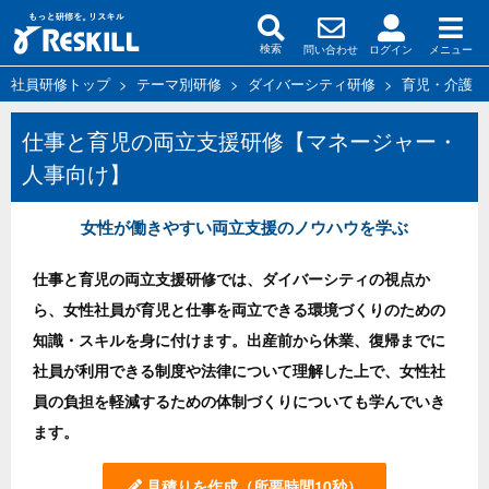
問い合わせ
ログイン
メニュー
検索
社員研修トップ
>
テーマ別研修
>
ダイバーシティ研修
>
育児・介護・
仕事と育児の両立支援研修【マネージャー・
人事向け】
女性が働きやすい両立支援のノウハウを学ぶ
仕事と育児の両立支援研修では、ダイバーシティの視点か
ら、女性社員が育児と仕事を両立できる環境づくりのための
知識・スキルを身に付けます。出産前から休業、復帰までに
社員が利用できる制度や法律について理解した上で、女性社
員の負担を軽減するための体制づくりについても学んでいき
ます。
見積りを作成
（所要時間10秒）