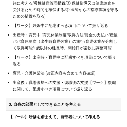
緒に考える/母性健康管理措置/① 保健指導又は健康診査を
受けるための時間を確保する/② 医師からの指導事項を守る
ための措置を取る]
【ワーク】妊娠中に配慮すべき項目について振り返る
出産時・育児中 [育児休業制度/取得方法/賃金の支払い/産後
パパ育休制度（出生時育児休業）の施行/育児休業が分割し
て取得可能/1歳以降の延長時、開始日が柔軟に調整可能]
【ワーク】出産時・育児中に配慮すべき項目について振り
返る
育児・介護休業法 [改正内容も含めて内容確認]
出産後：職場復帰への支援・復職後の支援【ワーク】復職
に関して、配慮すべき項目について振り返る
3. 自身の部署としてできることを考える
【ゴール】研修を踏まえて、自部署について考える