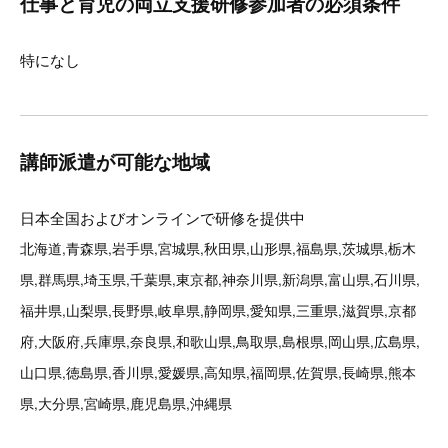
仕事と育児の両立支援研修参加者の必須条件
特になし
講師派遣が可能な地域
日本全国およびオンラインで研修を提供中
北海道,青森県,岩手県,宮城県,秋田県,山形県,福島県,茨城県,栃木
県,群馬県,埼玉県,千葉県,東京都,神奈川県,新潟県,富山県,石川県,
福井県,山梨県,長野県,岐阜県,静岡県,愛知県,三重県,滋賀県,京都
府,大阪府,兵庫県,奈良県,和歌山県,鳥取県,島根県,岡山県,広島県,
山口県,徳島県,香川県,愛媛県,高知県,福岡県,佐賀県,長崎県,熊本
県,大分県,宮崎県,鹿児島県,沖縄県