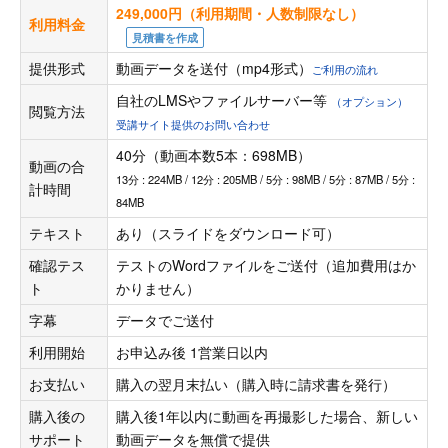
249,000円（利用期間・人数制限なし）
利用料金
見積書を作成
提供形式
動画データを送付（mp4形式）
ご利用の流れ
自社のLMSやファイルサーバー等
（オプション）
閲覧方法
受講サイト提供のお問い合わせ
40分（動画本数5本：698MB）
動画の合
13分 : 224MB / 12分 : 205MB / 5分 : 98MB / 5分 : 87MB / 5分 :
計時間
84MB
テキスト
あり（スライドをダウンロード可）
確認テス
テストのWordファイルをご送付（追加費用はか
ト
かりません）
字幕
データでご送付
利用開始
お申込み後 1営業日以内
お支払い
購入の翌月末払い（購入時に請求書を発行）
購入後の
購入後1年以内に動画を再撮影した場合、新しい
サポート
動画データを無償で提供