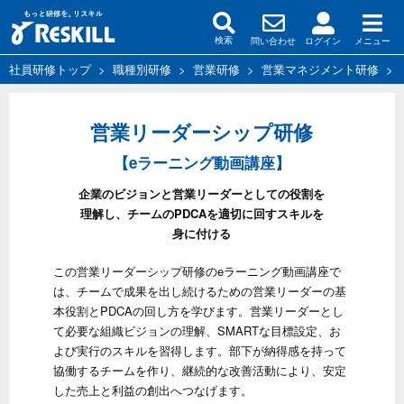
問い合わせ
ログイン
メニュー
検索
社員研修トップ
>
職種別研修
>
営業研修
>
営業マネジメント研修
>
営業リーダーシップ研修
【eラーニング動画講座】
企業のビジョンと営業リーダーとしての役割を
理解し、チームのPDCAを適切に回すスキルを
身に付ける
この営業リーダーシップ研修のeラーニング動画講座で
は、チームで成果を出し続けるための営業リーダーの基
本役割とPDCAの回し方を学びます。営業リーダーとし
て必要な組織ビジョンの理解、SMARTな目標設定、お
よび実行のスキルを習得します。部下が納得感を持って
協働するチームを作り、継続的な改善活動により、安定
した売上と利益の創出へつなげます。