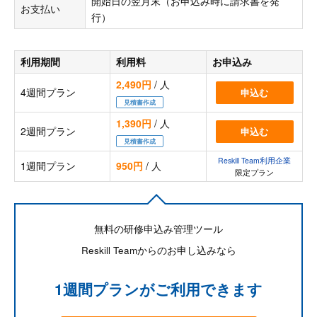
開始日の翌月末（お申込み時に請求書を発
お支払い
行）
利用期間
利用料
お申込み
2,490円
/ 人
4週間プラン
申込む
見積書作成
1,390円
/ 人
2週間プラン
申込む
見積書作成
Reskill Team利用企業
1週間プラン
950円
/ 人
限定プラン
無料の研修申込み管理ツール
Reskill Teamからのお申し込みなら
1週間プランがご利用できます