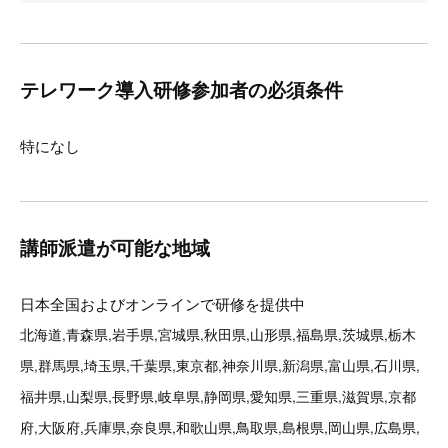
テレワーク導入研修参加者の必須条件
特になし
講師派遣が可能な地域
日本全国およびオンラインで研修を提供中
北海道,青森県,岩手県,宮城県,秋田県,山形県,福島県,茨城県,栃木
県,群馬県,埼玉県,千葉県,東京都,神奈川県,新潟県,富山県,石川県,
福井県,山梨県,長野県,岐阜県,静岡県,愛知県,三重県,滋賀県,京都
府,大阪府,兵庫県,奈良県,和歌山県,鳥取県,島根県,岡山県,広島県,