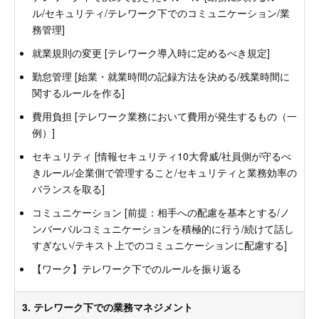
ル/セキュリティ/テレワーク下でのコミュニケーション/業
務管理]
就業規則の変更 [テレワーク導入時に定めるべき規定]
勤怠管理 [始業・就業時間の記録方法を決める/残業時間に
関するルールを作る]
費用負担 [テレワーク業務において費用が発生するもの（一
例）]
セキュリティ [情報セキュリティ10大脅威/社員側が守るべ
きルール/企業側で管理すること/セキュリティと業務効率の
バランスを取る]
コミュニケーション [前提：相手への配慮を基本とする/ノ
ンバーバルコミュニケーションを積極的に行う/続けて話し
すぎない/テキスト上でのコミュニケーションに配慮する]
【ワーク】テレワーク下でのルールを振り返る
3. テレワーク下での業務マネジメント