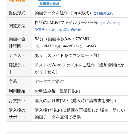
見積書を作成
提供形式
動画データを送付（mp4形式）
ご利用の流れ
自社のLMSやファイルサーバー等
（オプション）
閲覧方法
受講サイト提供のお問い合わせ
動画の合
53分（動画本数3本：770MB）
計時間
6分 : 83MB / 30分 : 442MB / 17分 : 245MB
テキスト
あり（スライドをダウンロード可）
確認テス
テストのWordファイルをご送付（追加費用はか
ト
かりません）
字幕
データでご送付
利用開始
お申込み後 1営業日以内
お支払い
購入の翌月末払い（購入時に請求書を発行）
購入後の
購入後1年以内に動画を再撮影した場合、新しい
サポート
動画データを無償で提供