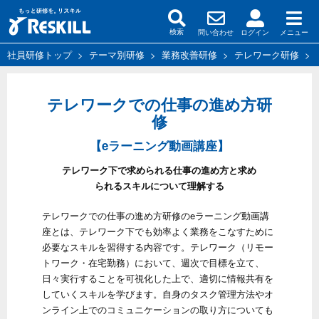
問い合わせ
ログイン
メニュー
検索
社員研修トップ
>
テーマ別研修
>
業務改善研修
>
テレワーク研修
>
テレワークでの仕事の進め方研
修
【eラーニング動画講座】
テレワーク下で求められる仕事の進め方と求め
られるスキルについて理解する
テレワークでの仕事の進め方研修のeラーニング動画講
座とは、テレワーク下でも効率よく業務をこなすために
必要なスキルを習得する内容です。テレワーク（リモー
トワーク・在宅勤務）において、週次で⽬標を⽴て、
⽇々実⾏することを可視化した上で、適切に情報共有を
していくスキルを学びます。自身のタスク管理方法やオ
ンライン上でのコミュニケーションの取り方についても