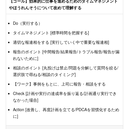
【ゴール】効果的に仕事を進めるためのタイムマネジメント
やほうれんそうについて改めて理解する
Do（実行する）
タイムマネジメント [標準時間を把握する]
適切な報連相をする [実行していく中で重要な報連相]
報告のポイント [中間報告/結果報告/トラブル報告/報告が漏
れないために]
相談のポイント [丸投げは禁止/問題を分解して質問を絞る/
選択肢で尋ねる/相談のタイミング]
【ワーク】事例をもとに、上司に報告・相談をする
Check [計画や実行の達成率を振り返る/計画通り実行でき
なかった場合]
Action [改善し、再度計画を立てる/PDCAを習慣化するため
に]