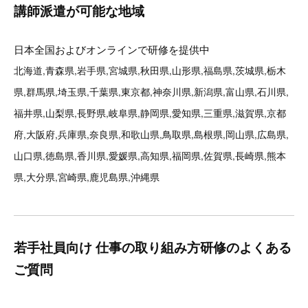
講師派遣が可能な地域
日本全国およびオンラインで研修を提供中
北海道,青森県,岩手県,宮城県,秋田県,山形県,福島県,茨城県,栃木
県,群馬県,埼玉県,千葉県,東京都,神奈川県,新潟県,富山県,石川県,
福井県,山梨県,長野県,岐阜県,静岡県,愛知県,三重県,滋賀県,京都
府,大阪府,兵庫県,奈良県,和歌山県,鳥取県,島根県,岡山県,広島県,
山口県,徳島県,香川県,愛媛県,高知県,福岡県,佐賀県,長崎県,熊本
県,大分県,宮崎県,鹿児島県,沖縄県
若手社員向け 仕事の取り組み方研修のよくある
ご質問