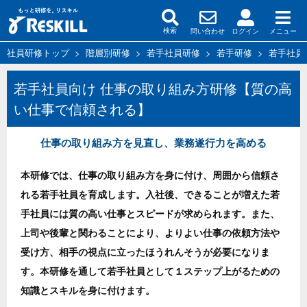
問い合わせ
ログイン
メニュー
検索
社員研修トップ
>
階層別研修
>
若手社員研修
>
若手研修
>
若手社員
若手社員向け 仕事の取り組み方研修【質の高
い仕事で信頼される】
仕事の取り組み方を見直し、業務遂行力を高める
本研修では、仕事の取り組み方を身に付け、周囲から信頼さ
れる若手社員を育成します。入社後、できることが増えた若
手社員には質の高い仕事とスピードが求められます。また、
上司や後輩と関わることにより、よりよい仕事の依頼方法や
受け方、相手の視点に立ったほうれんそうが必要になりま
す。本研修を通して若手社員として１ステップ上がるための
知識とスキルを身に付けます。