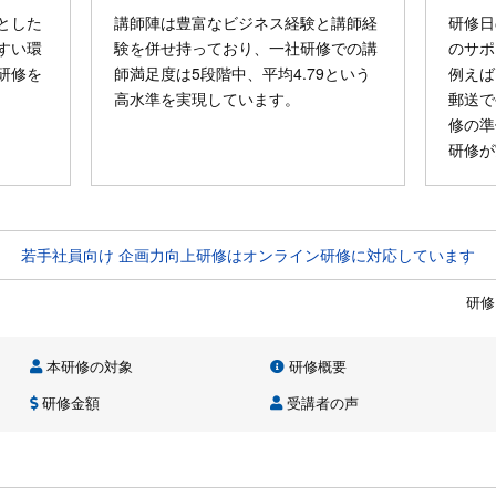
とした
講師陣は豊富なビジネス経験と講師経
研修日
すい環
験を併せ持っており、一社研修での講
のサポ
研修を
師満足度は5段階中、平均4.79という
例えば
高水準を実現しています。
郵送で
修の準
研修が
若手社員向け 企画力向上研修はオンライン研修に対応しています
研修
本研修の対象
研修概要
研修金額
受講者の声