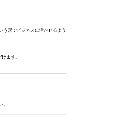
いう形でビジネスに活かせるよう
だけます
。
い
。