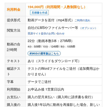
194,000円（利用期間・人数制限なし）
利用料金
見積書を作成
提供形式
動画データを送付（mp4形式）
ご利用の流れ
自社のLMSやファイルサーバー等
（オプション）
閲覧方法
受講サイト提供のお問い合わせ
22分（動画本数3本：279MB）
動画の合
4分 : 50MB / 10分 : 124MB / 8分 : 105MB
計時間
約90分の通常版はこちら
テキスト
あり（スライドをダウンロード可）
確認テス
テストのWordファイルをご送付（追加費用はか
ト
かりません）
字幕
データでご送付
利用開始
お申込み後 1営業日以内
お支払い
購入の翌月末払い（購入時に請求書を発行）
購入後の
購入後1年以内に動画を再撮影した場合、新しい