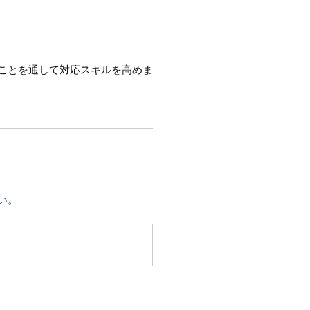
ことを通して対応スキルを高めま
い
。