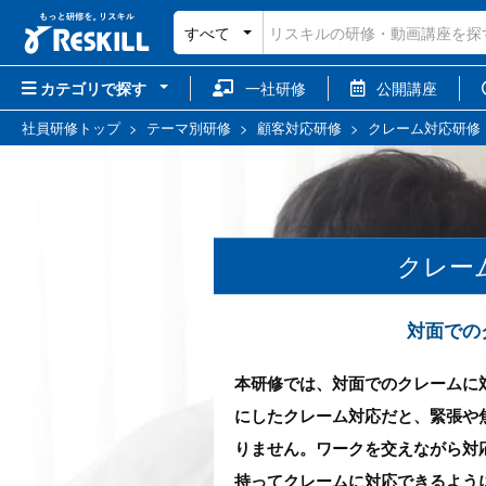
すべて
カテゴリで探す
一社研修
公開講座
社員研修トップ
>
テーマ別研修
>
顧客対応研修
>
クレーム対応研修
クレー
対面での
本研修では、対面でのクレームに
にしたクレーム対応だと、緊張や
りません。ワークを交えながら対
持ってクレームに対応できるよう