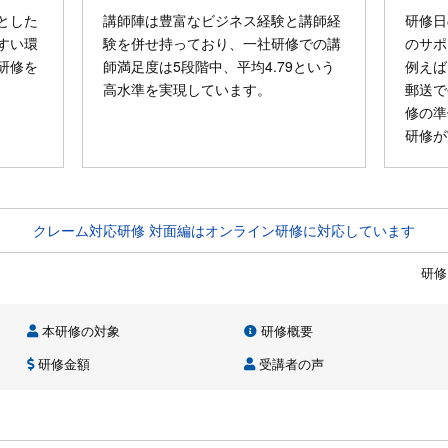
とした
講師陣は豊富なビジネス経験と講師経
研修日
すい環
験を併せ持っており、一社研修での講
のサポ
研修を
師満足度は5段階中、平均4.79という
例えば
高水準を実現しています。
郵送で
修の準
研修が
クレーム対応研修 対面編はオンライン研修に対応しています
研修
本研修の対象
研修概要
研修金額
受講者の声