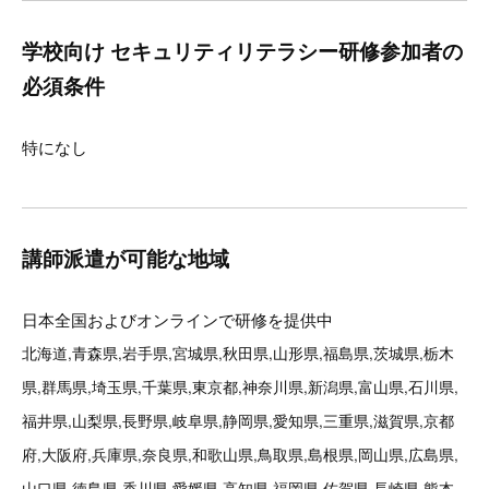
学校向け セキュリティリテラシー研修参加者の
必須条件
特になし
講師派遣が可能な地域
日本全国およびオンラインで研修を提供中
北海道,青森県,岩手県,宮城県,秋田県,山形県,福島県,茨城県,栃木
県,群馬県,埼玉県,千葉県,東京都,神奈川県,新潟県,富山県,石川県,
福井県,山梨県,長野県,岐阜県,静岡県,愛知県,三重県,滋賀県,京都
府,大阪府,兵庫県,奈良県,和歌山県,鳥取県,島根県,岡山県,広島県,
山口県,徳島県,香川県,愛媛県,高知県,福岡県,佐賀県,長崎県,熊本