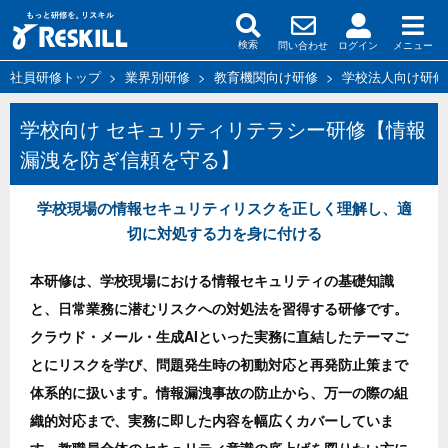
問い合わせ
ログイン
メニュー
検索
社員研修トップ
>
業界別研修
>
教育機関向け研修
>
学校法人向け研修
学校向け セキュリティリテラシー研修【情報
漏洩を防ぎ信頼を守る】
学校現場の情報セキュリティリスクを正しく理解し、適
切に対処する力を身に付ける
本研修は、学校現場における情報セキュリティの基礎知識
と、日常業務に潜むリスクへの対処法を習得する研修です。
クラウド・メール・生成AIといった実務に直結したテーマご
とにリスクを学び、問題発生時の初動対応と再発防止策まで
体系的に扱います。情報漏洩事故の防止から、万一の際の組
織的対応まで、実務に即した内容を幅広くカバーしていま