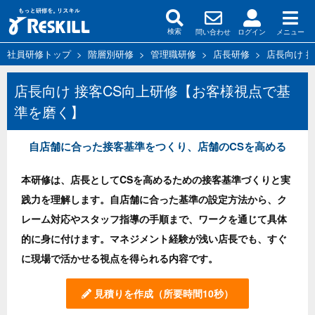
問い合わせ
ログイン
メニュー
検索
社員研修トップ
>
階層別研修
>
管理職研修
>
店長研修
>
店長向け 
店長向け 接客CS向上研修【お客様視点で基
準を磨く】
自店舗に合った接客基準をつくり、店舗のCSを高める
本研修は、店長としてCSを高めるための接客基準づくりと実
践力を理解します。自店舗に合った基準の設定方法から、ク
レーム対応やスタッフ指導の手順まで、ワークを通じて具体
的に身に付けます。マネジメント経験が浅い店長でも、すぐ
に現場で活かせる視点を得られる内容です。
見積りを作成
（所要時間10秒）