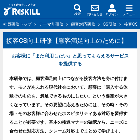
問い合わせ
ログイン
メニュー
検索
社員研修トップ
>
テーマ別研修
>
顧客対応研修
>
CS研修
>
接客CS
接客CS向上研修【顧客満足向上のために】
お客様に「また利用したい」と思ってもらえるサービス
を提供する
本研修では、顧客満足向上につながる接客方法を身に付けま
す。モノがあふれる現代社会において、顧客は「購入する体
験そのものを、満足できるものにしたい」という要望が大き
くなっています。その要望に応えるためには、その時・その
場・そのお客様に合わせたホスピタリティある対応を習得す
ることが必要です。基本の接遇マナーの確認から、ニーズに
合わせた対応方法、クレーム対応までまとめて学びます。