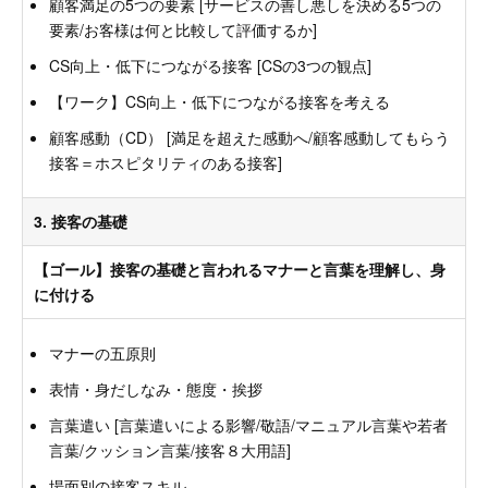
顧客満足の5つの要素 [サービスの善し悪しを決める5つの
要素/お客様は何と比較して評価するか]
CS向上・低下につながる接客 [CSの3つの観点]
【ワーク】CS向上・低下につながる接客を考える
顧客感動（CD） [満足を超えた感動へ/顧客感動してもらう
接客＝ホスピタリティのある接客]
3. 接客の基礎
【ゴール】接客の基礎と言われるマナーと言葉を理解し、身
に付ける
マナーの五原則
表情・身だしなみ・態度・挨拶
言葉遣い [言葉遣いによる影響/敬語/マニュアル言葉や若者
言葉/クッション言葉/接客８大用語]
場面別の接客スキル