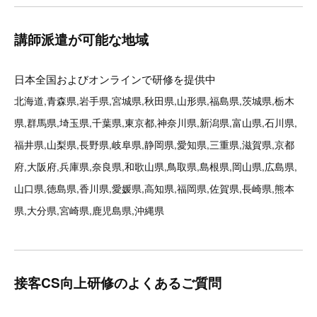
講師派遣が可能な地域
日本全国およびオンラインで研修を提供中
北海道,青森県,岩手県,宮城県,秋田県,山形県,福島県,茨城県,栃木
県,群馬県,埼玉県,千葉県,東京都,神奈川県,新潟県,富山県,石川県,
福井県,山梨県,長野県,岐阜県,静岡県,愛知県,三重県,滋賀県,京都
府,大阪府,兵庫県,奈良県,和歌山県,鳥取県,島根県,岡山県,広島県,
山口県,徳島県,香川県,愛媛県,高知県,福岡県,佐賀県,長崎県,熊本
県,大分県,宮崎県,鹿児島県,沖縄県
接客CS向上研修のよくあるご質問