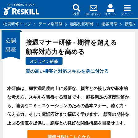
問い合わせ
ログイン
メニュー
検索
社員研修トップ
>
テーマ別研修
>
顧客対応研修
>
接客研修
>
接遇マ
公開
接遇マナー研修 - 期待を超える
講座
顧客対応力を高める
オンライン研修
質の高い接客と対応スキルを身に付ける
本研修は、顧客満足度向上に必要な、顧客との接し方や基本的
な考え方、スキルを習得する研修です。 顧客満足の基礎理解か
ら、適切なコミュニケーションのための基本マナー、聴く力・
伝える力、そして電話応対まで幅広く学びます。 顧客の期待を
上回る価値を提供し、顧客との良好な関係構築を目指せます。
開催日程はこちらから