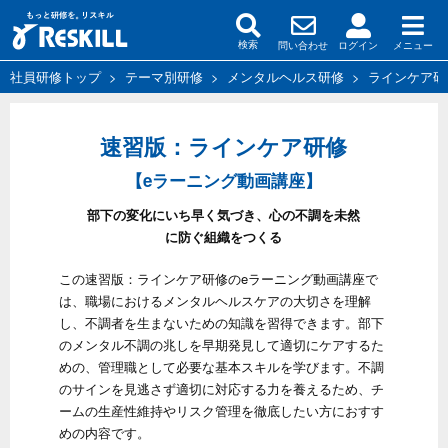
問い合わせ
ログイン
メニュー
検索
社員研修トップ
>
テーマ別研修
>
メンタルヘルス研修
>
ラインケア研
速習版：ラインケア研修
【eラーニング動画講座】
部下の変化にいち早く気づき、心の不調を未然
に防ぐ組織をつくる
この速習版：ラインケア研修のeラーニング動画講座で
は、職場におけるメンタルヘルスケアの大切さを理解
し、不調者を生まないための知識を習得できます。部下
のメンタル不調の兆しを早期発見して適切にケアするた
めの、管理職として必要な基本スキルを学びます。不調
のサインを見逃さず適切に対応する力を養えるため、チ
ームの生産性維持やリスク管理を徹底したい方におすす
めの内容です。