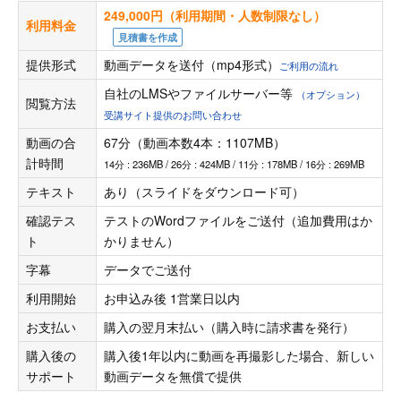
249,000円（利用期間・人数制限なし）
利用料金
見積書を作成
提供形式
動画データを送付（mp4形式）
ご利用の流れ
自社のLMSやファイルサーバー等
（オプション）
閲覧方法
受講サイト提供のお問い合わせ
動画の合
67分（動画本数4本：1107MB）
計時間
14分 : 236MB / 26分 : 424MB / 11分 : 178MB / 16分 : 269MB
テキスト
あり（スライドをダウンロード可）
確認テス
テストのWordファイルをご送付（追加費用はか
ト
かりません）
字幕
データでご送付
利用開始
お申込み後 1営業日以内
お支払い
購入の翌月末払い（購入時に請求書を発行）
購入後の
購入後1年以内に動画を再撮影した場合、新しい
サポート
動画データを無償で提供