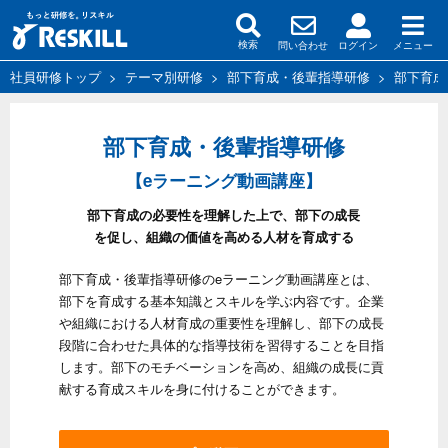
問い合わせ
ログイン
メニュー
検索
社員研修トップ
>
テーマ別研修
>
部下育成・後輩指導研修
>
部下育成
部下育成・後輩指導研修
【eラーニング動画講座】
部下育成の必要性を理解した上で、部下の成長
を促し、組織の価値を高める人材を育成する
部下育成・後輩指導研修のeラーニング動画講座とは、
部下を育成する基本知識とスキルを学ぶ内容です。企業
や組織における人材育成の重要性を理解し、部下の成長
段階に合わせた具体的な指導技術を習得することを目指
します。部下のモチベーションを高め、組織の成長に貢
献する育成スキルを身に付けることができます。