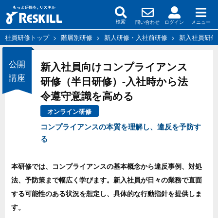
問い合わせ
ログイン
メニュー
検索
社員研修トップ
>
階層別研修
>
新人研修・入社前研修
>
新入社員研修
公開
新入社員向けコンプライアンス
講座
研修（半日研修）-入社時から法
令遵守意識を高める
オンライン研修
コンプライアンスの本質を理解し、違反を予防す
る
本研修では、コンプライアンスの基本概念から違反事例、対処
法、予防策まで幅広く学びます。新入社員が日々の業務で直面
する可能性のある状況を想定し、具体的な行動指針を提供しま
す。