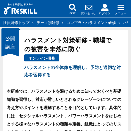
問い合わせ
ログイン
メニュー
検索
社員研修トップ
>
テーマ別研修
>
コンプラ・ハラスメント研修
>
ハラ
公開
ハラスメント対策研修 - 職場で
講座
の被害を未然に防ぐ
オンライン研修
ハラスメントの全体像を理解し、予防と適切な対
応を習得する
本研修では、ハラスメントを避けるために知っておくべき基礎
知識を習得し、対応が難しいとされるグレーゾーンについての
考え方やポイントを理解することを目的としています。具体的
には、セクシャルハラスメント、パワーハラスメントをはじめ
とする様々なハラスメントの種類や定義、組織にとってのリス