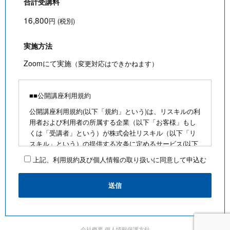
合計受講料
16,800
円 (税別)
実施方法
Zoomにて実施
（変更対応はできかねます）
■■公開講座利用規約
公開講座利用規約(以下「規約」という)は、リスキルの利
用者および利用者の所属する企業（以下「お客様」もし
くは「受講者」という）が株式会社リスキル（以下「リ
スキル」という）の提供する次条に定めるサービス(以下
「公開講座」という)を利用するにあたり、お客様に遵守
上記、利用規約及び個人情報の取り扱いに同意して申込む
していただく事項を定めたものです。
■公開講座お申込みにあたって
・最少催行人数を満たさないなど合理的な事由がある場
合は、お客様に通知のうえ、その開催を中止できるもの
とします
・前項の場合、リスキルは、支払い済みの受講料がある
会社概要
個人情報保護方針