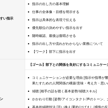
指示の出し方の基本理解
仕事の全体像・目標を明示する
やすい指示
指示は具体的な表現で伝える
優先順位の決めやすい指示を出す
随時確認、最後は復唱させる
指示の出し方や流れがわからない業務について
【ワーク】部下に指示を出す
【ゴール】部下との関係を良好にするコミュニケー
コミュニケーションが必要な理由 [指示や指導が
果たすための人間関係の構築/意味・考え方・思い
傾聴 [相手の話を聴く基本姿勢/傾聴スキル]
ョン
かかわり行動 [姿勢/アイコンタクト/声のトーン
基本的傾聴技法 [言い換え/要約/はげまし/感情の反