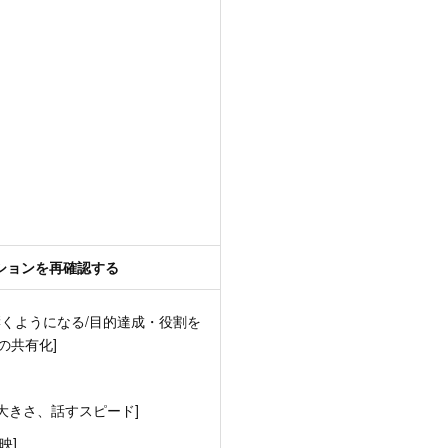
ションを再確認する
響くようになる/目的達成・役割を
の共有化]
、大きさ、話すスピード]
映]