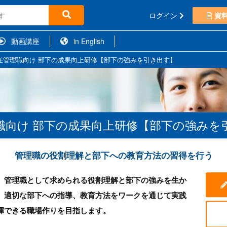
ログイン
資
動画講座
in English
任管理職向け 部下の成果向上研修【部下の強みを引き出す】
職向け 部下の成果向上研修【部下の強みを
管理職の役割理解と部下への教育方法の習得を行う
、管理職として求められる役割理解と部下の強みを生か
。適切な部下への指導、教育方法をワークを通じて実践
揮できる職場作りを目指します。