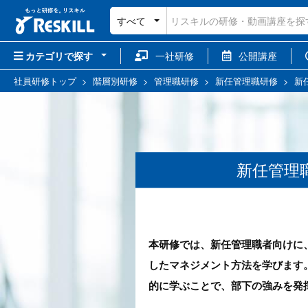
すべて
カテゴリで探す
一社研修
公開講座
社員研修トップ
>
階層別研修
>
管理職研修
>
新任管理職研修
>
新
新任管理
本研修では、新任管理職者向けに
したマネジメント方法を学びます
的に学ぶことで、部下の強みを発