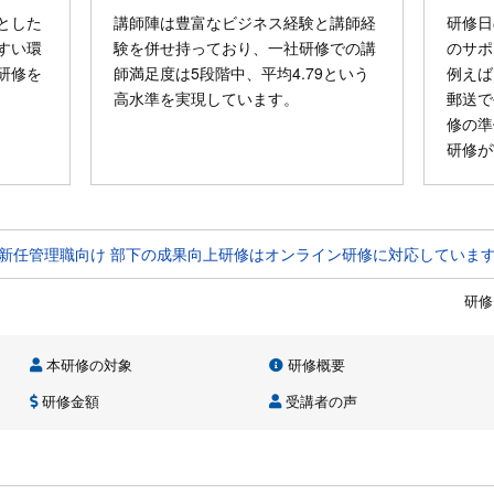
とした
講師陣は豊富なビジネス経験と講師経
研修日
すい環
験を併せ持っており、一社研修での講
のサポ
研修を
師満足度は5段階中、平均4.79という
例えば
高水準を実現しています。
郵送で
修の準
研修が
新任管理職向け 部下の成果向上研修はオンライン研修に対応していま
研修
本研修の対象
研修概要
研修金額
受講者の声