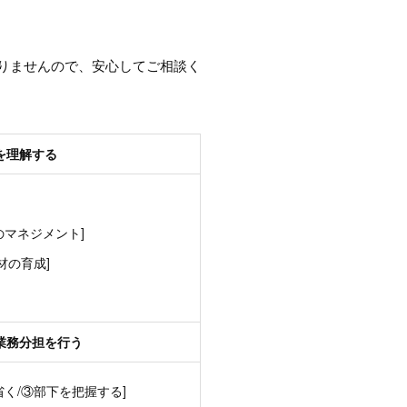
りませんので、安心してご相談く
を理解する
のマネジメント]
材の育成]
業務分担を行う
省く/③部下を把握する]