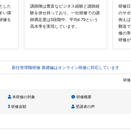
とした
講師陣は豊富なビジネス経験と講師経
研修日
すい環
験を併せ持っており、一社研修での講
のサポ
研修を
師満足度は5段階中、平均4.79という
例えば
高水準を実現しています。
郵送で
修の準
研修が
新任管理職研修 基礎編はオンライン研修に対応しています
研修
本研修の対象
研修概要
研修金額
受講者の声