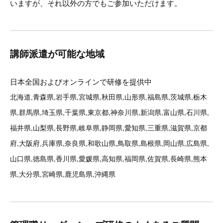
いますが、それ以外の方でもご参加いただけます。
講師派遣が可能な地域
日本全国およびオンラインで研修を提供中
北海道,青森県,岩手県,宮城県,秋田県,山形県,福島県,茨城県,栃木
県,群馬県,埼玉県,千葉県,東京都,神奈川県,新潟県,富山県,石川県,
福井県,山梨県,長野県,岐阜県,静岡県,愛知県,三重県,滋賀県,京都
府,大阪府,兵庫県,奈良県,和歌山県,鳥取県,島根県,岡山県,広島県,
山口県,徳島県,香川県,愛媛県,高知県,福岡県,佐賀県,長崎県,熊本
県,大分県,宮崎県,鹿児島県,沖縄県