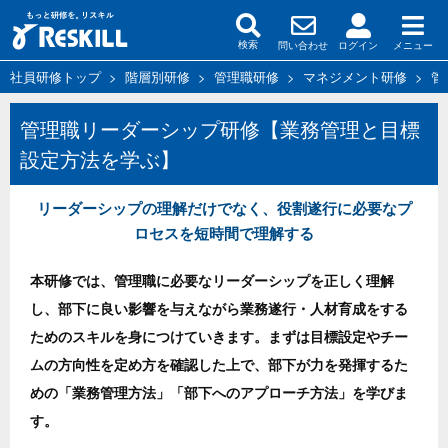
問い合わせ
ログイン
メニュー
検索
社員研修トップ
>
階層別研修
>
管理職研修
>
マネジメント研修
>
管
管理職リーダーシップ研修【業務管理と目標
設定方法を学ぶ】
リーダーシップの理解だけでなく、役割遂行に必要なプ
ロセスを短時間で理解する
本研修では、管理職に必要なリーダーシップを正しく理解
し、部下に良い影響を与えながら業務遂行・人材育成をする
ためのスキルを身につけていきます。まずは目標設定やチー
ムの方向性を定め方を確認した上で、部下が力を発揮するた
めの「業務管理方法」「部下へのアプローチ方法」を学びま
す。