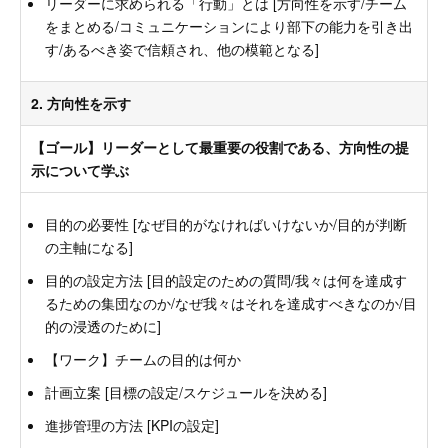
リーダーに求められる「行動」とは [方向性を示す/チーム
をまとめる/コミュニケーションにより部下の能力を引き出
す/あるべき姿で信頼され、他の模範となる]
2. 方向性を示す
【ゴール】リーダーとして最重要の役割である、方向性の提
示について学ぶ
目的の必要性 [なぜ目的がなければいけないか/目的が判断
の主軸になる]
目的の設定方法 [目的設定のための質問/我々は何を達成す
るための集団なのか/なぜ我々はそれを達成すべきなのか/目
的の浸透のために]
【ワーク】チームの目的は何か
計画立案 [目標の設定/スケジュールを決める]
進捗管理の方法 [KPIの設定]