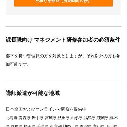
見積りを作成（所要時間10秒）
課長職向け マネジメント研修参加者の必須条件
部下を持つ管理職の方を対象としますが、それ以外の方も参
加可能です。
講師派遣が可能な地域
日本全国およびオンラインで研修を提供中
北海道,青森県,岩手県,宮城県,秋田県,山形県,福島県,茨城県,栃木
県,群馬県,埼玉県,千葉県,東京都,神奈川県,新潟県,富山県,石川県,