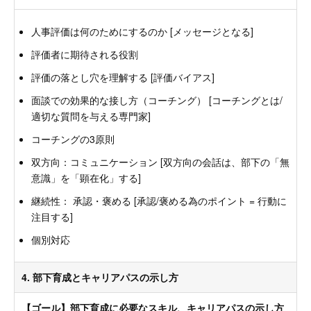
人事評価は何のためにするのか [メッセージとなる]
評価者に期待される役割
評価の落とし穴を理解する [評価バイアス]
面談での効果的な接し方（コーチング） [コーチングとは/
適切な質問を与える専門家]
コーチングの3原則
双方向：コミュニケーション [双方向の会話は、部下の「無
意識」を「顕在化」する]
継続性： 承認・褒める [承認/褒める為のポイント = 行動に
注目する]
個別対応
4. 部下育成とキャリアパスの示し方
【ゴール】部下育成に必要なスキル、キャリアパスの示し方