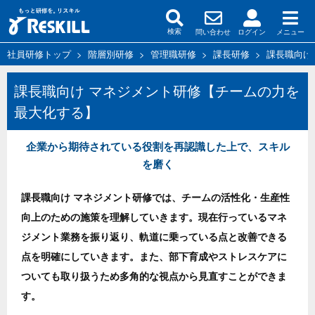
問い合わせ
ログイン
メニュー
検索
社員研修トップ
>
階層別研修
>
管理職研修
>
課長研修
>
課長職向け
課長職向け マネジメント研修【チームの力を
最大化する】
企業から期待されている役割を再認識した上で、スキル
を磨く
課長職向け マネジメント研修では、チームの活性化・生産性
向上のための施策を理解していきます。現在行っているマネ
ジメント業務を振り返り、軌道に乗っている点と改善できる
点を明確にしていきます。また、部下育成やストレスケアに
ついても取り扱うため多角的な視点から見直すことができま
す。