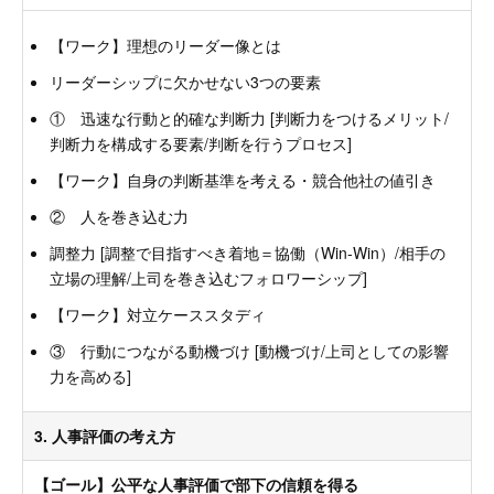
【ワーク】理想のリーダー像とは
リーダーシップに欠かせない3つの要素
① 迅速な行動と的確な判断力 [判断力をつけるメリット/
判断力を構成する要素/判断を行うプロセス]
【ワーク】自身の判断基準を考える・競合他社の値引き
② 人を巻き込む力
調整力 [調整で目指すべき着地＝協働（Win-Win）/相手の
立場の理解/上司を巻き込むフォロワーシップ]
【ワーク】対立ケーススタディ
③ 行動につながる動機づけ [動機づけ/上司としての影響
力を高める]
3. 人事評価の考え方
【ゴール】公平な人事評価で部下の信頼を得る