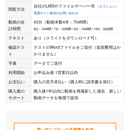
自社のLMSやファイルサーバー等
（オプション）
閲覧方法
受講サイト提供のお問い合わせ
動画の合
43分（動画本数4本：704MB）
計時間
8分 : 104MB / 7分 : 124MB / 9分 : 154MB / 19分 : 322MB
テキスト
あり（スライドをダウンロード可）
確認テス
テストのWordファイルをご送付（追加費用はか
ト
かりません）
字幕
データでご送付
利用開始
お申込み後 1営業日以内
お支払い
購入の翌月末払い（購入時に請求書を発行）
購入後の
購入後1年以内に動画を再撮影した場合、新しい
サポート
動画データを無償で提供
買い切りプランの見積書を作成