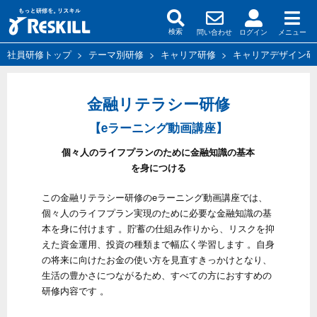
問い合わせ
ログイン
メニュー
検索
社員研修トップ
>
テーマ別研修
>
キャリア研修
>
キャリアデザイン研
金融リテラシー研修
【eラーニング動画講座】
個々人のライフプランのために金融知識の基本
を身につける
この金融リテラシー研修のeラーニング動画講座では、
個々人のライフプラン実現のために必要な金融知識の基
本を身に付けます 。貯蓄の仕組み作りから、リスクを抑
えた資金運用、投資の種類まで幅広く学習します 。自身
の将来に向けたお金の使い方を見直すきっかけとなり、
生活の豊かさにつながるため、すべての方におすすめの
研修内容です 。