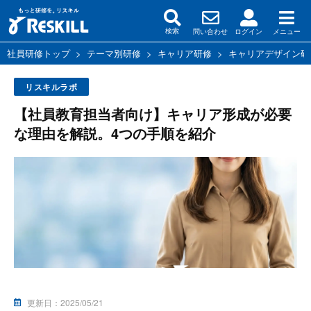
問い合わせ
ログイン
メニュー
検索
社員研修トップ
>
テーマ別研修
>
キャリア研修
>
キャリアデザイン研
リスキルラボ
【社員教育担当者向け】キャリア形成が必要
な理由を解説。4つの手順を紹介
更新日：
2025/05/21