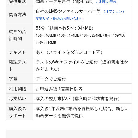
提供形式
動画データを送付（mp4形式）
ご利用の流れ
自社のLMSやファイルサーバー等
（オプション）
閲覧方法
受講サイト提供のお問い合わせ
55分（動画本数5本：944MB）
動画の合
10分 : 168MB / 10分 : 174MB / 16分 : 274MB / 8分 : 139MB /
計時間
11分 : 189MB
テキスト
あり（スライドをダウンロード可）
確認テス
テストのWordファイルをご送付（追加費用はか
ト
かりません）
字幕
データでご送付
利用開始
お申込み後 1営業日以内
お支払い
購入の翌月末払い（購入時に請求書を発行）
購入後の
購入後1年以内に動画を再撮影した場合、新しい
サポート
動画データを無償で提供