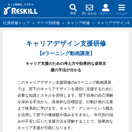
問い合わせ
ログイン
メニュー
検索
社員研修トップ
>
テーマ別研修
>
キャリア研修
>
キャリアデザイン研
キャリアデザイン支援研修
【eラーニング動画講座】
キャリア支援のための考え方や効果的な成長支
援の手法が分かる
このキャリアデザイン支援研修のeラーニング動画講座
では、部下のキャリアデザインを適切に支援するために
必要な知識とスキルを習得します。部下自身の自己理解
を深める手法から、具体的な目標設定、行動計画の立案
まで体系的に学びます。キャリア・アンカーという概念
を活用して部下の価値観や強みを引き出し、年代別の悩
みや不安に応じた支援方法を理解することで、効果的な
キャリア支援が可能になります。