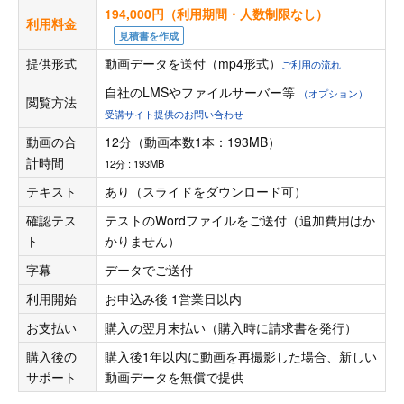
194,000円（利用期間・人数制限なし）
利用料金
見積書を作成
提供形式
動画データを送付（mp4形式）
ご利用の流れ
自社のLMSやファイルサーバー等
（オプション）
閲覧方法
受講サイト提供のお問い合わせ
動画の合
12分（動画本数1本：193MB）
計時間
12分 : 193MB
テキスト
あり（スライドをダウンロード可）
確認テス
テストのWordファイルをご送付（追加費用はか
ト
かりません）
字幕
データでご送付
利用開始
お申込み後 1営業日以内
お支払い
購入の翌月末払い（購入時に請求書を発行）
購入後の
購入後1年以内に動画を再撮影した場合、新しい
サポート
動画データを無償で提供