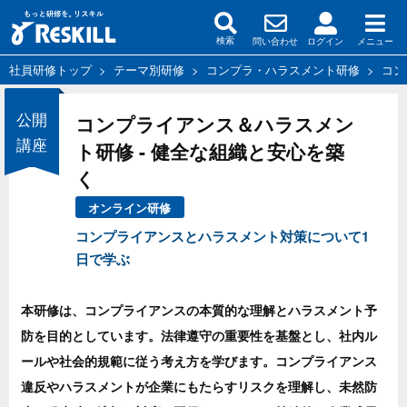
問い合わせ
ログイン
メニュー
検索
社員研修トップ
>
テーマ別研修
>
コンプラ・ハラスメント研修
>
コン
公開
コンプライアンス＆ハラスメン
講座
ト研修 - 健全な組織と安心を築
く
オンライン研修
コンプライアンスとハラスメント対策について1
日で学ぶ
本研修は、コンプライアンスの本質的な理解とハラスメント予
防を目的としています。法律遵守の重要性を基盤とし、社内ル
ールや社会的規範に従う考え方を学びます。コンプライアンス
違反やハラスメントが企業にもたらすリスクを理解し、未然防