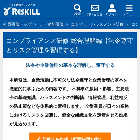
問い合わせ
ログイン
メニュー
検索
社員研修トップ
>
テーマ別研修
>
コンプラ・ハラスメント研修
>
コン
コンプライアンス研修 総合理解編【法令遵守
とリスク管理を習得する】
法令や企業倫理の基本を理解し、遵守する
本研修は、企業活動に不可欠な法令遵守と企業倫理の基本を
徹底的に学ぶための内容です。 不祥事の原因・影響、主要法
令の基礎知識、ハラスメントの判断軸、情報管理、利益相反
の防止策などを体系的に習得します。 全従業員が日々の業務
におけるリスクを回避し、健全な組織文化を定着させる効果
が見込めます。
見積りを作成
（所要時間10秒）