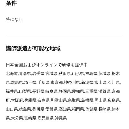
条件
特になし
講師派遣が可能な地域
日本全国およびオンラインで研修を提供中
北海道,青森県,岩手県,宮城県,秋田県,山形県,福島県,茨城県,栃木
県,群馬県,埼玉県,千葉県,東京都,神奈川県,新潟県,富山県,石川県,
福井県,山梨県,長野県,岐阜県,静岡県,愛知県,三重県,滋賀県,京都
府,大阪府,兵庫県,奈良県,和歌山県,鳥取県,島根県,岡山県,広島県,
山口県,徳島県,香川県,愛媛県,高知県,福岡県,佐賀県,長崎県,熊本
県,大分県,宮崎県,鹿児島県,沖縄県