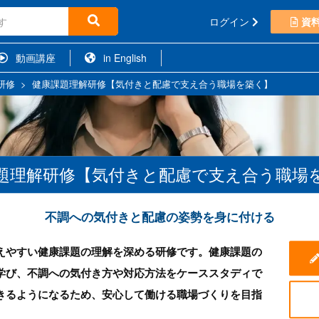
ログイン
資
動画講座
in English
研修
>
健康課題理解研修【気付きと配慮で支え合う職場を築く】
題理解研修【気付きと配慮で支え合う職場
不調への気付きと配慮の姿勢を身に付ける
えやすい健康課題の理解を深める研修です。健康課題の
学び、不調への気付き方や対応方法をケーススタディで
きるようになるため、安心して働ける職場づくりを目指