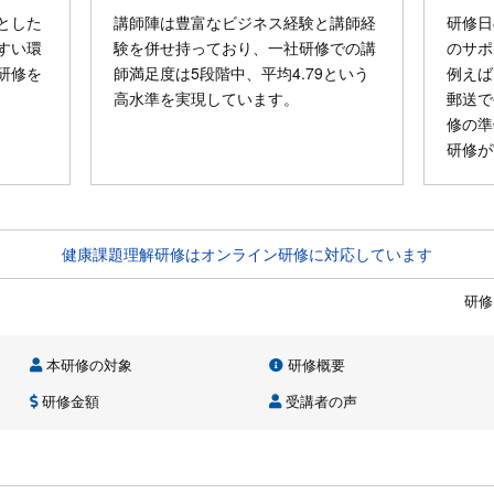
とした
講師陣は豊富なビジネス経験と講師経
研修日
すい環
験を併せ持っており、一社研修での講
のサポ
研修を
師満足度は5段階中、平均4.79という
例えば
高水準を実現しています。
郵送で
修の準
研修が
健康課題理解研修はオンライン研修に対応しています
研修
本研修の対象
研修概要
研修金額
受講者の声