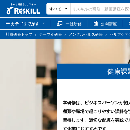
すべて
カテゴリで探す
一社研修
公開講座
社員研修トップ
>
テーマ別研修
>
メンタルヘルス研修
>
セルフケア
健康課
本研修は、ビジネスパーソンが抱
種類や職場で起こりやすい誤解を
習得します。適切な配慮を実践で
す企業におすすめです。