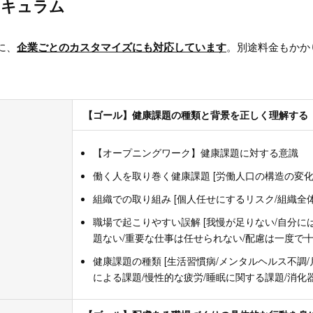
リキュラム
に、
企業ごとのカスタマイズにも対応しています
。別途料金もかか
【ゴール】健康課題の種類と背景を正しく理解する
【オープニングワーク】健康課題に対する意識
働く人を取り巻く健康課題 [労働人口の構造の変化
組織での取り組み [個人任せにするリスク/組織全
職場で起こりやすい誤解 [我慢が足りない/自分に
題ない/重要な仕事は任せられない/配慮は一度で
健康課題の種類 [生活習慣病/メンタルヘルス不調
による課題/慢性的な疲労/睡眠に関する課題/消化