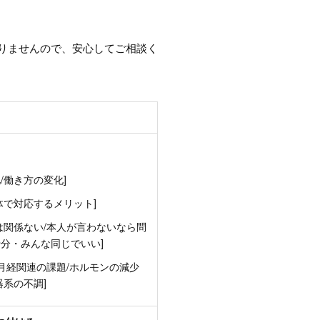
りませんので、安心してご相談く
/働き方の変化]
体で対応するメリット]
は関係ない/本人が言わないなら問
十分・みんな同じでいい]
/月経関連の課題/ホルモンの減少
器系の不調]