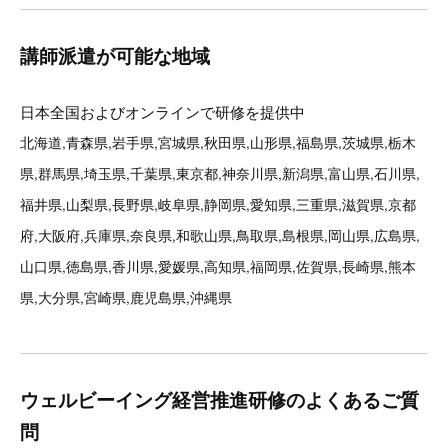
講師派遣が可能な地域
日本全国およびオンラインで研修を提供中
北海道,青森県,岩手県,宮城県,秋田県,山形県,福島県,茨城県,栃木
県,群馬県,埼玉県,千葉県,東京都,神奈川県,新潟県,富山県,石川県,
福井県,山梨県,長野県,岐阜県,静岡県,愛知県,三重県,滋賀県,京都
府,大阪府,兵庫県,奈良県,和歌山県,鳥取県,島根県,岡山県,広島県,
山口県,徳島県,香川県,愛媛県,高知県,福岡県,佐賀県,長崎県,熊本
県,大分県,宮崎県,鹿児島県,沖縄県
ウェルビーイング経営推進研修のよくあるご質
問