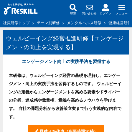
問い合わせ
ログイン
メニュー
検索
社員研修トップ
>
テーマ別研修
>
メンタルヘルス研修
>
健康経営研修
ウェルビーイング経営推進研修【エンゲージ
メントの向上を実現する】
エンゲージメント向上の実践手法を習得する
本研修は、ウェルビーイング経営の基礎を理解し、エンゲー
ジメント向上の実践手法を習得するものです。 ウェルビーイ
ングの定義からエンゲージメントを高める要素やドライバー
の分析、達成感や裁量権、意義を高めるノウハウを学びま
す。 自社の課題分析から改善策立案まで行う実践的な内容で
す。
見積りを作成
（所要時間10秒）