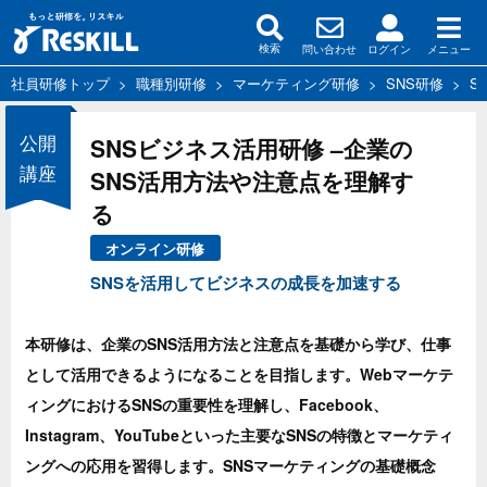
問い合わせ
ログイン
メニュー
検索
社員研修トップ
>
職種別研修
>
マーケティング研修
>
SNS研修
>
S
公開
SNSビジネス活用研修 –企業の
講座
SNS活用方法や注意点を理解す
る
オンライン研修
SNSを活用してビジネスの成長を加速する
本研修は、企業のSNS活用方法と注意点を基礎から学び、仕事
として活用できるようになることを目指します。Webマーケテ
ィングにおけるSNSの重要性を理解し、Facebook、
Instagram、YouTubeといった主要なSNSの特徴とマーケティ
ングへの応用を習得します。SNSマーケティングの基礎概念