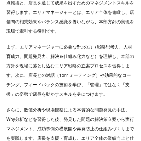
点転換と、店長を通じて成果を出すためのマネジメントスキルを
習得します。エリアマネージャーとは、エリア全体を俯瞰し、店
舗間の相乗効果やバランス感覚を養いながら、本部方針の実現を
現場で牽引する役割です。
まず、エリアマネージャーに必要な5つの力（戦略思考力、人材
育成力、問題発見力、解決＆仕組み化力など）を理解し、本部の
方針を現場に落とし込むエリア戦略の立案プロセスを習得しま
す。次に、店長との対話（1on1ミーティング）や効果的なコー
チング、フィードバックの技術を学び、「管理」ではなく「支
援」の姿勢で店長を動かすスキルを身につけます。
さらに、数値分析や現場観察による本質的な問題発見の手法、
Why分析などを習得した後、発見した問題の解決策立案から実行
マネジメント、成功事例の横展開や再発防止の仕組みづくりまで
を実践します。店長を支援・育成し、エリア全体の業績向上と仕