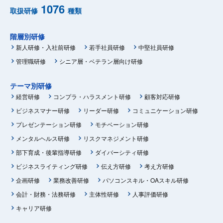
1076
取扱研修
種類
階層別研修
新人研修・入社前研修
若手社員研修
中堅社員研修
管理職研修
シニア層・ベテラン層向け研修
テーマ別研修
経営研修
コンプラ・ハラスメント研修
顧客対応研修
ビジネスマナー研修
リーダー研修
コミュニケーション研修
プレゼンテーション研修
モチベーション研修
メンタルヘルス研修
リスクマネジメント研修
部下育成・後輩指導研修
ダイバーシティ研修
ビジネスライティング研修
伝え方研修
考え方研修
企画研修
業務改善研修
パソコンスキル・OAスキル研修
会計・財務・法務研修
主体性研修
人事評価研修
キャリア研修