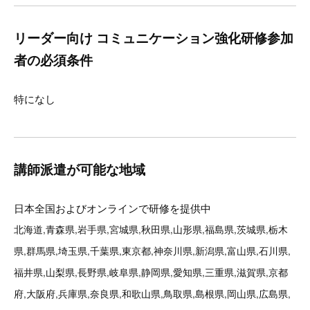
リーダー向け コミュニケーション強化研修参加
者の必須条件
特になし
講師派遣が可能な地域
日本全国およびオンラインで研修を提供中
北海道,青森県,岩手県,宮城県,秋田県,山形県,福島県,茨城県,栃木
県,群馬県,埼玉県,千葉県,東京都,神奈川県,新潟県,富山県,石川県,
福井県,山梨県,長野県,岐阜県,静岡県,愛知県,三重県,滋賀県,京都
府,大阪府,兵庫県,奈良県,和歌山県,鳥取県,島根県,岡山県,広島県,