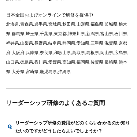
日本全国およびオンラインで研修を提供中
北海道,青森県,岩手県,宮城県,秋田県,山形県,福島県,茨城県,栃木
県,群馬県,埼玉県,千葉県,東京都,神奈川県,新潟県,富山県,石川県,
福井県,山梨県,長野県,岐阜県,静岡県,愛知県,三重県,滋賀県,京都
府,大阪府,兵庫県,奈良県,和歌山県,鳥取県,島根県,岡山県,広島県,
山口県,徳島県,香川県,愛媛県,高知県,福岡県,佐賀県,長崎県,熊本
県,大分県,宮崎県,鹿児島県,沖縄県
リーダーシップ研修のよくあるご質問
リーダーシップ研修の費用がどのくらいかかるのか知り
たいのですがどうしたらよいでしょうか？