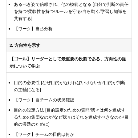
あるべき姿で信頼され、他の模範となる [自分で判断の責任
を持つ/柔軟性を持つ/ルールを守る/自ら動く/学習し知識を
共有する]
【ワーク】自己分析
2. 方向性を示す
【ゴール】リーダーとして最重要の役割である、方向性の提
示について学ぶ
目的の必要性 [なぜ目的がなければいけないか/目的が判断
の主軸になる]
【ワーク】自チームの状況確認
⽬的の設定方法 [目的設定のための質問/我々は何を達成す
るための集団なのか/なぜ我々はそれを達成すべきなのか/目
的の浸透のために]
【ワーク】チームの目的は何か