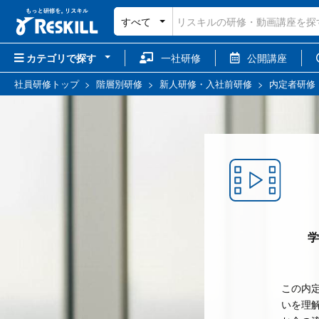
すべて
カテゴリで探す
一社研修
公開講座
社員研修トップ
>
階層別研修
>
新人研修・入社前研修
>
内定者研修
学
この内
いを理