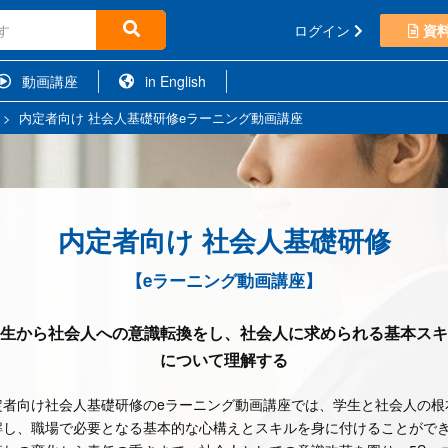
ログイン
資
動画講座
in English
>
内定者向け 社会人基礎研修eラーニング動画講座
内定者向け 社会人基礎研修
【eラーニング動画講座】
生から社会人への意識転換をし、社会人に求められる基本スキ
について理解する
定者向け社会人基礎研修のeラーニング動画講座では、学生と社会人の根
解し、職場で必要となる基本的な心構えとスキルを身に付けることがで