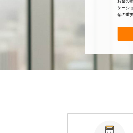
お金の
ケーシ
念の重