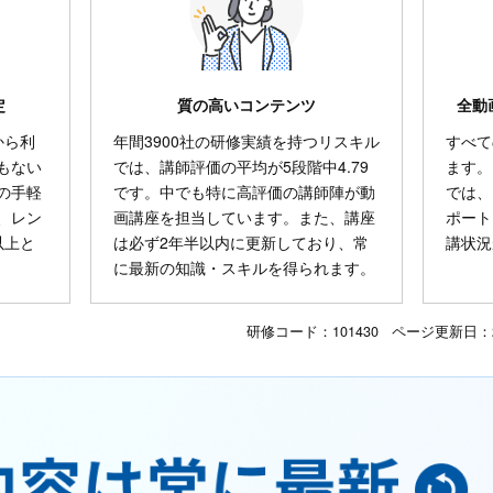
定
質の高いコンテンツ
全動
から利
年間3900社の研修実績を持つリスキル
すべて
もない
では、講師評価の平均が5段階中4.79
ます。
の手軽
です。中でも特に高評価の講師陣が動
では、
、レン
画講座を担当しています。また、講座
ポート
以上と
は必ず2年半以内に更新しており、常
講状況
に最新の知識・スキルを得られます。
研修コード：101430 ページ更新日：