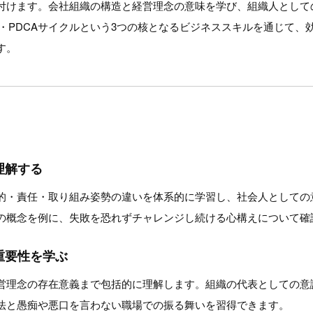
付けます。会社組織の構造と経営理念の意味を学び、組織人として
力・PDCAサイクルという3つの核となるビジネススキルを通じて、
す。
理解する
的・責任・取り組み姿勢の違いを体系的に学習し、社会人としての
の概念を例に、失敗を恐れずチャレンジし続ける心構えについて確
重要性を学ぶ
営理念の存在意義まで包括的に理解します。組織の代表としての意
法と愚痴や悪口を言わない職場での振る舞いを習得できます。