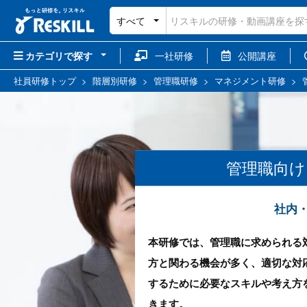
すべて
カテゴリで探す
一社研修
公開講座
社員研修トップ
>
階層別研修
>
管理職研修
>
マネジメント研修
>
管理職向け
社内
本研修では、管理職に求められる
方と関わる機会が多く、適切な対
するために必要なスキルや考え方
きます。